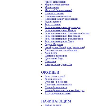
Лимон Павловский
Маранта трехцветная
Марантовые
Молочай беложилковый
Нолина из семян
Прививка окулировкой
Прививки за кору и в расщеп
Радуга цветов
Розы из семян
Розы миниатюрные. Адаптация
Розы миниатюрные. Выбор
Розы миниатюрные. Зимовка и обрезка.
Розы миниатюрные. Пересадка
Розы миниатюрные. Размножение
Розы миниатюрные. Уход
Седум Моргана
Солейролия Солейроля (хельксина)
Хавортия полосатая (fasciata)
Хойя белла
Цветение гардении
Церопегия Вуда
Цикламен
Я выросла под фикусом
ОРХИДЕИ
Кора для орхидей
Корни орхидей
Отходы - в доходы!
Пересадка фаленопсиса
Полив фаленопсиса
Полив фаленопсисов - это быстро!
Уход за фаленопсисом
НАЧИНАЮЩИМ
Выбор горшка