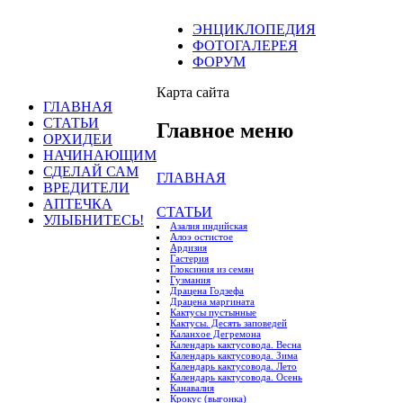
ЭНЦИКЛОПЕДИЯ
ФОТОГАЛЕРЕЯ
ФОРУМ
Карта сайта
ГЛАВНАЯ
СТАТЬИ
Главное меню
ОРХИДЕИ
НАЧИНАЮЩИМ
СДЕЛАЙ САМ
ГЛАВНАЯ
ВРЕДИТЕЛИ
АПТЕЧКА
СТАТЬИ
УЛЫБНИТЕСЬ!
Азалия индийская
Алоэ остистое
Ардизия
Гастерия
Глоксиния из семян
Гузмания
Драцена Годзефа
Драцена маргината
Кактусы пустынные
Кактусы. Десять заповедей
Каланхое Дегремона
Календарь кактусовода. Весна
Календарь кактусовода. Зима
Календарь кактусовода. Лето
Календарь кактусовода. Осень
Канавалия
Крокус (выгонка)