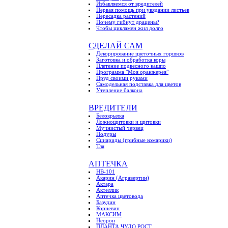
Избавляемся от вредителей
Первая помощь при увядании листьев
Пересадка растений
Почему гибнут драцены?
Чтобы цикламен жил долго
СДЕЛАЙ САМ
Декорирование цветочных горшков
Заготовка и обработка коры
Плетение подвесного кашпо
Программа "Моя оранжерея"
Пруд своими руками
Самодельная подставка для цветов
Утепление балкона
ВРЕДИТЕЛИ
Белокрылка
Ложнощитовки и щитовки
Мучнистый червец
Подуры
Сциариды (грибные комарики)
Тля
АПТЕЧКА
HB-101
Акарин (Агравертин)
Актара
Актеллик
Аптечка цветовода
Базудин
Корневин
МАКСИМ
Неорон
ПЛАНТА ЧУДО РОСТ