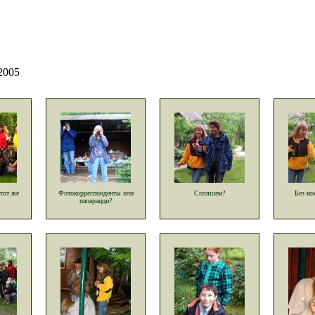
2005
 тот же
Фотокорреспонденты или
Спляшем?
Без ко
папарацци?