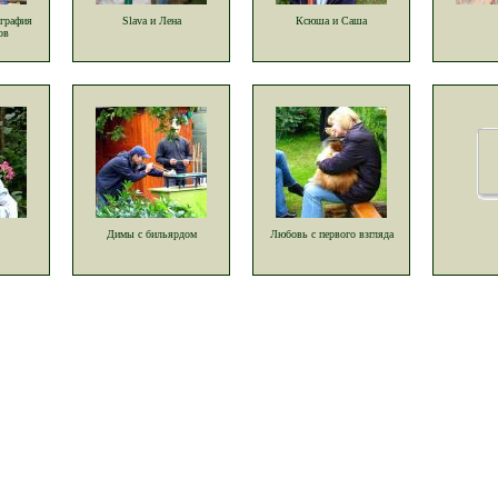
ография
Slava и Лена
Ксюша и Саша
ов
Димы с бильярдом
Любовь с первого взгляда