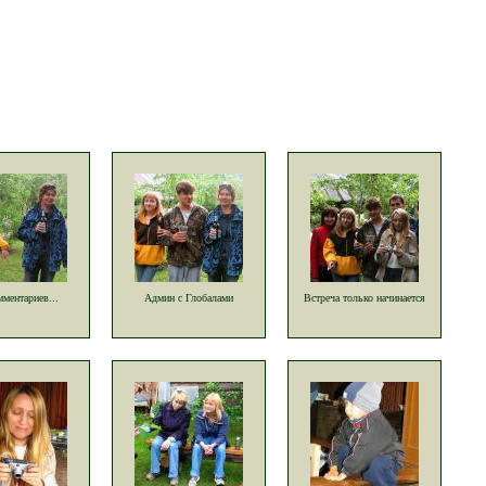
мментариев...
Админ с Глобалами
Встреча только начинается