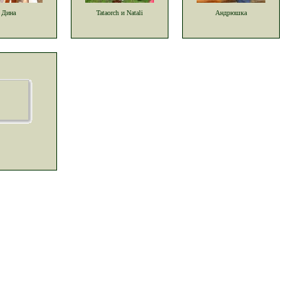
Дина
Tataorch и Natali
Андрюшка