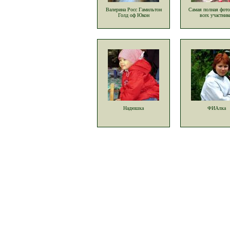
Валерина Росс Гамильтон
Самая полная фот
Голд оф Юкон
всех участник
Надюшка
ФИАлка