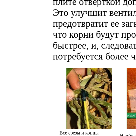
плите отверткой до
Это улучшит венти
предотвратит ее заг
что корни будут пр
быстрее, и, следова
потребуется более 
Все срезы и концы
Наибол