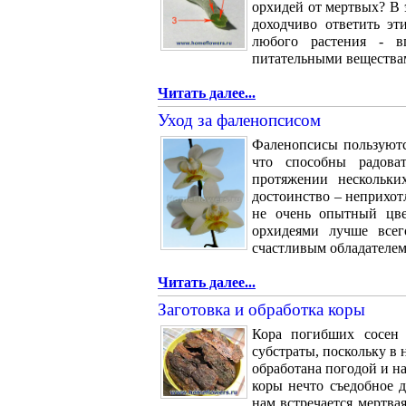
орхидей от мертвых? В 
доходчиво ответить эт
любого растения - 
питательными вещества
Читать далее...
Уход за фаленопсисом
Фаленопсисы пользуютс
что способны радова
протяжении нескольки
достоинство – неприхот
не очень опытный цве
орхидеями лучше всег
счастливым обладателем.
Читать далее...
Заготовка и обработка коры
Кора погибших сосен 
субстраты, поскольку в
обработана погодой и н
коры нечто съедобное д
нам встречается мертвая