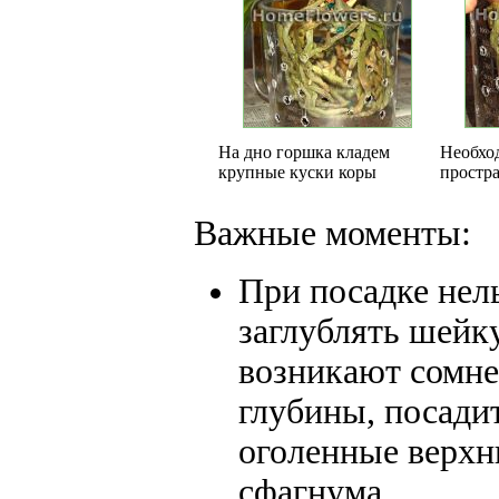
На дно горшка кладем
Необхо
крупные куски коры
простр
Важные моменты:
При посадке нел
заглублять шейку
возникают сомне
глубины, посади
оголенные верхн
сфагнума.