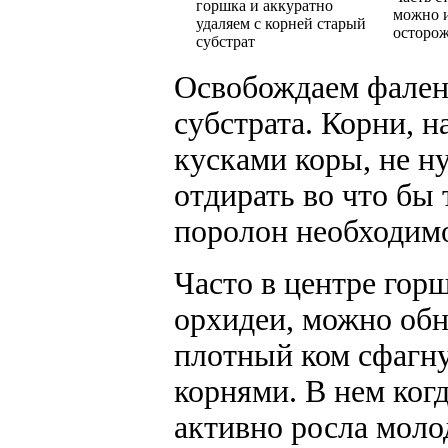
горшка и аккуратно
можно и
удаляем с корней старый
осторо
субстрат
Освобождаем фалено
субстрата. Корни, 
кусками коры, не н
отдирать во что бы т
поролон необходимо
Часто в центре гор
орхидеи, можно об
плотный ком сфагн
корнями. В нем когд
активно росла моло