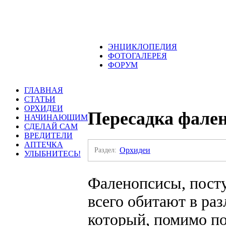
ЭНЦИКЛОПЕДИЯ
ФОТОГАЛЕРЕЯ
ФОРУМ
ГЛАВНАЯ
СТАТЬИ
ОРХИДЕИ
Пересадка фале
НАЧИНАЮЩИМ
СДЕЛАЙ САМ
ВРЕДИТЕЛИ
АПТЕЧКА
Раздел:
Орхидеи
УЛЫБНИТЕСЬ!
Фаленопсисы, пост
всего обитают в ра
который, помимо п