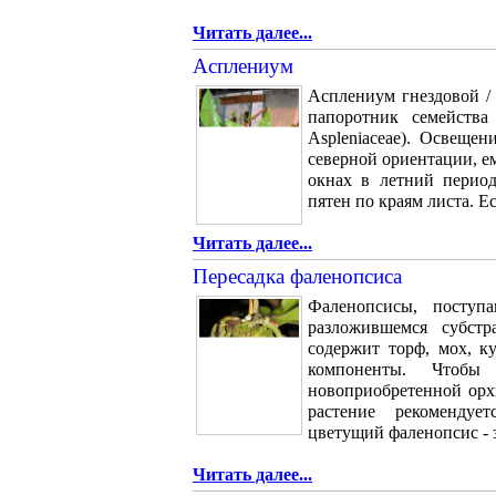
Читать далее...
Асплениум
Асплениум гнездовой / 
папоротник семейства 
Aspleniaceae). Освещен
северной ориентации, е
окнах в летний перио
пятен по краям листа. Е
Читать далее...
Пересадка фаленопсиса
Фаленопсисы, поступ
разложившемся субстр
содержит торф, мох, к
компоненты. Чтобы
новоприобретенной орх
растение рекомендуе
цветущий фаленопсис - з
Читать далее...