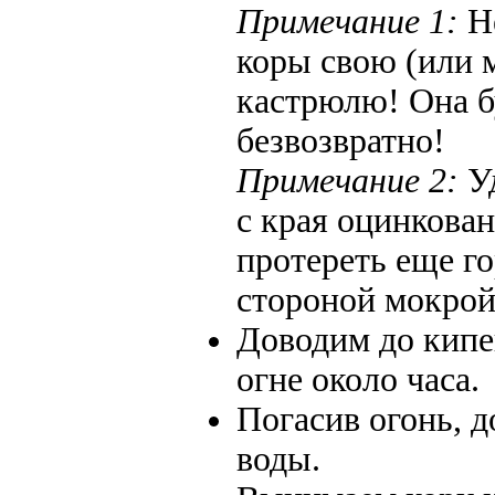
Примечание 1:
Не
коры свою (или
кастрюлю! Она б
безвозвратно!
Примечание 2:
Уд
с края оцинкован
протереть еще г
стороной мокрой
Доводим до кипе
огне около часа.
Погасив огонь, 
воды.