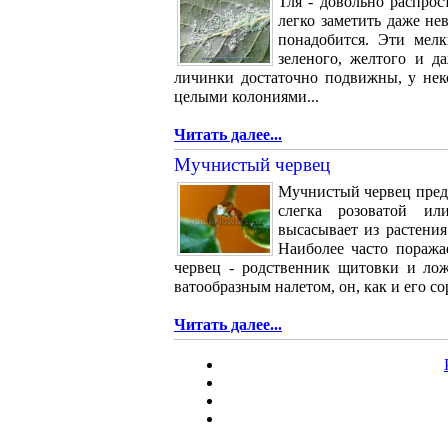
Тля - довольно распро
легко заметить даже не
понадобится. Эти мел
зеленого, желтого и д
личинки достаточно подвижны, у нек
целыми колониями...
Читать далее...
Мучнистый червец
Мучнистый червец пред
слегка розоватой ил
высасывает из растения
Наиболее часто поража
червец - родственник щитовки и л
ватообразным налетом, он, как и его со
Читать далее...