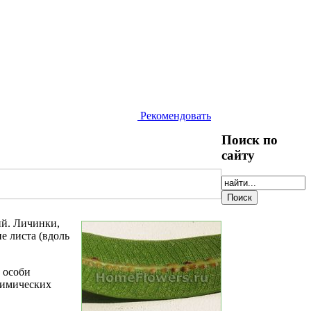
Рекомендовать
Поиск по
сайту
ий. Личинки,
е листа (вдоль
 особи
химических