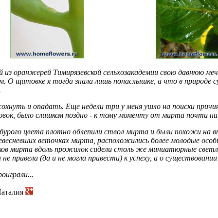
ной из оранжерей Тимирязевской сельхозакадемии свою давнюю ме
м. О щитовке я тогда знала лишь понаслышке, а что в природе с
.
охнуть и опадать. Еще недели три у меня ушло на поиски причин
ок, было слишком поздно - к тому моменту от мирта почти нич
урого цвета плотно облепили ствол мирта и были похожи на вп
ревесневших веточках мирта, расположились более молодые особ
в мирта вдоль прожилок сидели столь же миниатюрные светло
е привела (да и не могла привести) к успеху, а о существовании 
оиграли...
Наталия