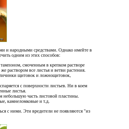
ями и народными средствами. Однако имейте в
ечить одним из этих способов:
тампоном, смоченным в крепком растворе
же раствором все листья и ветви растения.
е личинки щитовок и ложнощитовок,
паряется с поверхности листьев. Ни в коем
енные листья.
им небольшую часть листовой пластины.
ые, камнеломковые и т.д.
ься с ними. Эти вредители не появляются "из