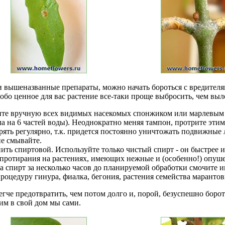
и вышеназванные препараты, можно начать бороться с вредител
обо ценное для вас растение все-таки проще выбросить, чем выл
ите вручную всех видимых насекомых спонжиком или марлевым 
а на 6 частей воды). Неоднократно меняя тампон, протрите этим 
рять регулярно, т.к. придется постоянно уничтожать подвижны
е смывайте.
ь спиртовой. Используйте только чистый спирт - он быстрее ис
 протирания на растениях, имеющих нежные и (особенно!) опуш
а спирт за несколько часов до планируемой обработки смочите 
роцедуру гинура, фиалка, бегония, растения семейства марантов
че предотвратить, чем потом долго и, порой, безуспешно борот
сим в свой дом мы сами.