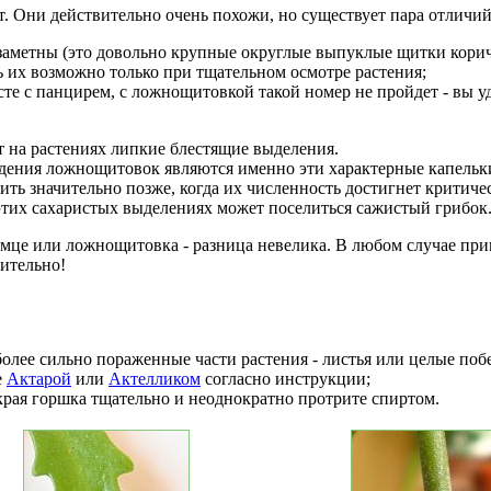
 Они действительно очень похожи, но существует пара отличий
заметны (это довольно крупные округлые выпуклые щитки кори
ь их возможно только при тщательном осмотре растения;
е с панцирем, с ложнощитовкой такой номер не пройдет - вы уд
 на растениях липкие блестящие выделения.
дения ложнощитовок являются именно эти характерные капельки
ть значительно позже, когда их численность достигнет критиче
 этих сахаристых выделениях может поселиться сажистый грибок
це или ложнощитовка - разница невелика. В любом случае приг
лительно!
более сильно пораженные части растения - листья или целые поб
е
Актарой
или
Актелликом
согласно инструкции;
 края горшка тщательно и неоднократно протрите спиртом.