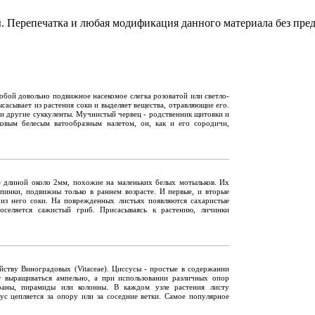
. Перепечатка и любая модификация данного материала без пре
обой довольно подвижное насекомое слегка розоватой или светло-
сасывает из растения соки и выделяет вещества, отравляющие его.
 и другие суккуленты. Мучнистый червец - родственник щитовки и
овым белесым ватообразным налетом, он, как и его сородичи,
е длиной около 2мм, похожие на маленьких белых мотыльков. Их
упинки, подвижны только в раннем возрасте. И первые, и вторые
 из него соки. На поврежденных листьях появляются сахаристые
оселяется сажистый гриб. Присасываясь к растению, личинки
ейству Виноградовых (Vitaceae). Циссусы - простые в содержании
т выращиваться ампельно, а при использовании различных опор
краны, пирамиды или колонны. В каждом узле растения листу
ус цепляется за опору или за соседние ветки. Самое популярное