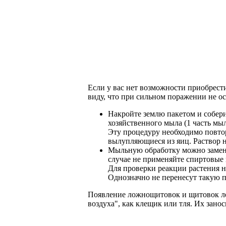
Если у вас нет возможности приобрест
виду, что при сильном поражении не ос
Накройте землю пакетом и собер
хозяйственного мыла (1 часть мыл
Эту процедуру необходимо повто
вылупляющиеся из яиц. Раствор н
Мыльную обработку можно заменит
случае не применяйте спиртовые
Для проверки реакции растения н
Однозначно не перенесут такую п
Появление ложнощитовок и щитовок лег
воздуха", как клещик или тля. Их зано