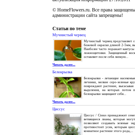
© HomeFlowers.ru. Все права защищены
администрации сайта запрещены!
Статьи по теме
Мучнистый червец
Мучнистый червец представляет с
бежевой окраски длиной 2-5мм, вы
Наиболее часто поражает кактусы
ложнощитовки. Защищенный воск
оставляет после себя липкую...
Читать далее...
Белокрылка
Белокрылки - летающие насекомы
личинки, мелкие серо-зеленые кр
повреждают растение, высасывая
выделения, на которых потом п
белокрылки защищают себя...
Читать далее...
Циссус
Циссус / Cissus принадлежит сем
ветвящиеся лианы, которые могу
позволяют создавать зеленые э
противостоит усик, которым цисс
комнатное растение этого рода,...