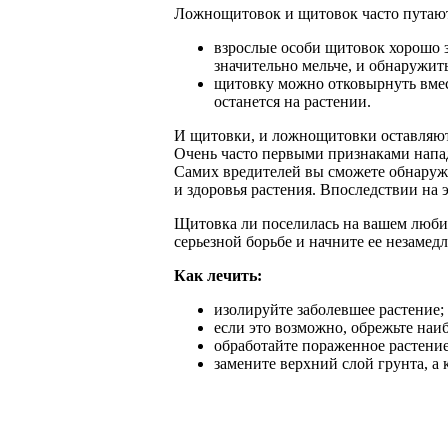
Ложнощитовок и щитовок часто путают.
взрослые особи щитовок хорошо 
значительно мельче, и обнаружит
щитовку можно отковырнуть вмест
останется на растении.
И щитовки, и ложнощитовки оставляют
Очень часто первыми признаками напа
Самих вредителей вы сможете обнаружи
и здоровья растения. Впоследствии на
Щитовка ли поселилась на вашем любим
серьезной борьбе и начните ее незамед
Как лечить:
изолируйте заболевшее растение;
если это возможно, обрежьте наи
обработайте пораженное растени
замените верхний слой грунта, а