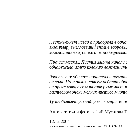
Несколько лет назад я приобрела в од
экземпляр, выглядевший вполне здоровы
ложнощитовка, даже и не подозревала
Прошел месяц... Листья мирта начали с
обнаружила целую колонию ложнощитов
Взрослые особи ложнощитовок темно-б
ствола. На тонких, совсем недавно од
стороне изящных миниатюрных листико
раствором очень мелких листьев мирта н
Ту необъявленную войну мы с миртом пр
Автор статьи и фотографий Мусатова 
12.12.2004
актуализация информации 27.10.2011