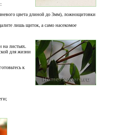
:
чневого цвета длиной до 3мм), ложнощитовки
алите лишь щиток, а само насекомое
 на листьях.
ской для жизни
.
отовьтесь к
еги;