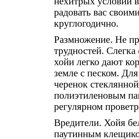
нехитрых условий в
радовать вас свои
круглогодично.
Размножение.
Не пр
трудностей. Слегка
хойи легко дают ко
земле с песком. Дл
черенок стеклянной
полиэтиленовым пак
регулярном проветр
Вредители.
Хойя бел
паутинным клещико