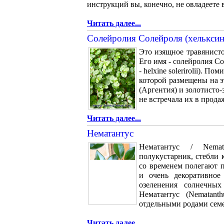
инструкций вы, конечно, не овладеете 
Читать далее...
Солейролия Солейроля (хельксин
Это изящное травянисто
Его имя - солейролия С
- helxine solerirolii). 
которой размещены на э
(Аргентия) и золотисто-
не встречала их в продаж
Читать далее...
Нематантус
Нематантус / Nemat
полукустарник, стебли 
со временем полегают 
и очень декоративное
озеленения солнечны
Нематантус (Nematant
отдельными родами семе
Читать далее...