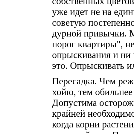
собственных цветов
уже идет не на един
советую постепенно
дурной привычки. М
порог квартиры", н
опрыскивания и ни 
это. Опрыскивать ил
Пересадка.
Чем реже
хойю, тем обильнее 
Допустима осторожн
крайней необходимос
когда корни растен